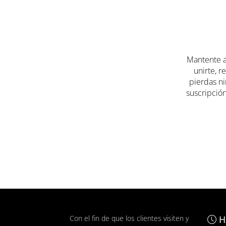
Mallorca son la mejor opción. Ya sea que neces
encontrarás lo que necesitas.
No lo pienses más y ven a visitar nuestras perf
en el
Centro Comercial Alcampo Mallorca
. ¡Te 
Mantente a
unirte, r
pierdas ni
suscripción
Con el fin de que los clientes visiten y
H