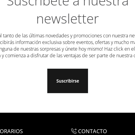
Suscríbete a nuestra
ites un perfume especial para una ocasión única o simplemente 
newsletter
umerías en Mallorca. Déjate seducir por los mejores aromas y di
esperamos!
l tanto de las últimas novedades y promociones con nuestra new
ecibirás información exclusiva sobre eventos, ofertas y mucho m
nguna de nuestras sorpresas y únete hoy mismo! Haz click en e
 y comienza a disfrutar de las ventajas de ser parte de nuestr
Suscribirse
ORARIOS
CONTACTO