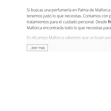
Si buscas una perfumería en Palma de Mallorca 
tenemos justo lo que necesitas. Contamos con p
tratamientos para el cuidado personal. Desde
f
Mallorca encontrarás todo lo que necesitas para 
En Alcampo Mallorca sabemos que un buen perfum
tiendas, donde expertos en perfumería te ayud
...leer más
Perfumerías en Mallorc
En el
Centro Comercial Alcampo Mallorca
, co
piel, cuidando del medio ambiente y de los ani
productos de cuidado facial y corporal con ingr
Por otro lado, si estás buscando perfumes de l
marcas, además de maquillaje y productos para 
Si buscas una perfumería en Palma de Mallorca