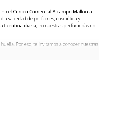
, en el
Centro Comercial Alcampo Mallorca
plia variedad de perfumes, cosmética y
ra tu
rutina diaria,
en nuestras perfumerías en
ella. Por eso, te invitamos a conocer nuestras
sidades.
n solo lugar
 y la cosmética. Si quieres lo mejor para tu
r perfumes inspirados en la naturaleza, así como
plio catálogo de fragancias de las mejores
os competitivos,
nuestras tiendas en Alcampo