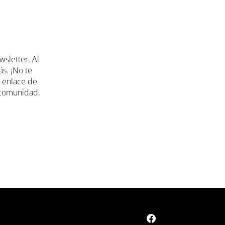
quieras renovar tus productos de belleza, aquí
sfruta de una experiencia de compra inigualable
sletter. Al
ás. ¡No te
l enlace de
a comunidad.