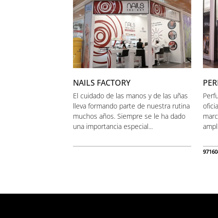
NAILS FACTORY
PER
El cuidado de las manos y de las uñas
Perfu
lleva formando parte de nuestra rutina
ofici
muchos años. Siempre se le ha dado
marc
una importancia especial...
ampli
97160