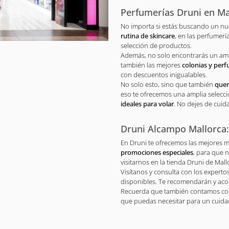
Perfumerías Druni en Mal
No importa si estás buscando un n
rutina de skincare
, en las perfumerí
selección de productos.
Además, no solo encontrarás un ampl
también las mejores
colonias y per
con descuentos inigualables.
No solo esto, sino que también
quer
eso te ofrecemos una amplia selecc
ideales para volar
. No dejes de cuid
Druni Alcampo Mallorca:
En Druni te ofrecemos las mejores 
promociones especiales
, para que n
visitarnos en la tienda Druni de Mal
Visítanos y consulta con los experto
disponibles. Te recomendarán y ac
Recuerda que también contamos co
que puedas necesitar para un cuidad