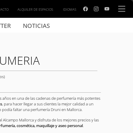
TACTO
ALQUILER DE ESPACIOS
IDIOMAS
TER
NOTICIAS
FUMERIA
os)
os años en una de las cadenas de perfumería más potentes
as
, para hacer llegar a sus clientes la mejor calidad a un
o podía faltar una perfumería Druni en Mallorca.
al Alcampo Mallorca y disfruta de los mejores precios y las
rfumería, cosmética, maquillaje y aseo personal
.