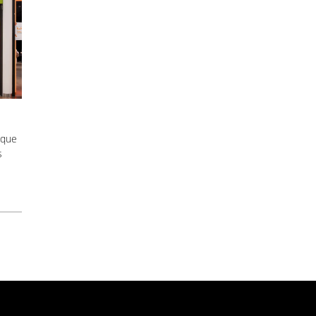
 que
s