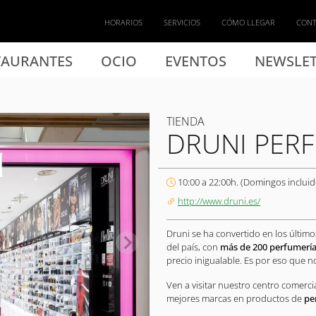
HORARIOS
SERVICIOS
CÓMO LLEGAR
CON
TAURANTES
OCIO
EVENTOS
NEWSLET
TIENDA
DRUNI PER
10:00 a 22:00h. (Domingos incluid
http://www.druni.es/
Druni se ha convertido en los últim
del país, con
más de 200 perfumerí
precio inigualable. Es por eso que n
Ven a visitar nuestro centro comerci
mejores marcas en productos de
pe