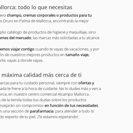
lorca: todo lo que necesitas
uevo
champú, cremas corporales o productos para tu
as Druni en Palma de Mallorca, encontrarás la mejor
io catálogo de productos de higiene y maquillaje, sino
fumes del mercado
; las marcas más solicitadas a tu alcance
emos viajar contigo
cuando te vayas de vacaciones, y por
ión de nuestros mejores productos en
tamaño viaje,
arte, vayas a donde vayas.
 máxima calidad más cerca de ti
marcas para tu cuidado personal, siempre con
ofertas y
ada te frene a la hora de cuidarte. No lo dudes más y ven a
lorca, en nuestro centro comercial Alcampo Mallorca.
s de la tienda todas tus dudas sobre los productos
onsejarán sin compromiso
en función de tus necesidades
.
n una sección de
parafarmacia
, para atender a todo lo
o experto de tu piel. ¡Te estamos esperando!