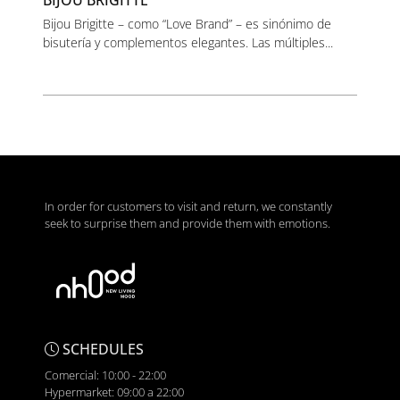
BIJOU BRIGITTE
Bijou Brigitte – como “Love Brand” – es sinónimo de
bisutería y complementos elegantes. Las múltiples...
In order for customers to visit and return, we constantly
seek to surprise them and provide them with emotions.
SCHEDULES
Comercial: 10:00 - 22:00
Hypermarket: 09:00 a 22:00