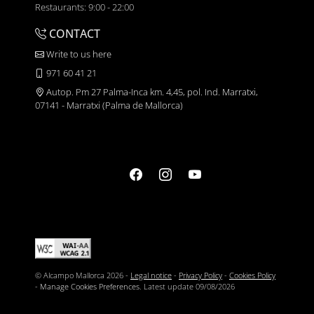
Restaurants: 9:00 - 22:00
CONTACT
Write to us here
971 60 41 21
Autop. Pm 27 Palma-Inca km. 4,45, pol. Ind. Marratxi,
07141 - Marratxi (Palma de Mallorca)
© Alcampo Mallorca 2026 -
Legal notice
-
Privacy Policy
-
Cookies Policy
-
Manage Cookies Preferences
. Latest update
09/08/2026