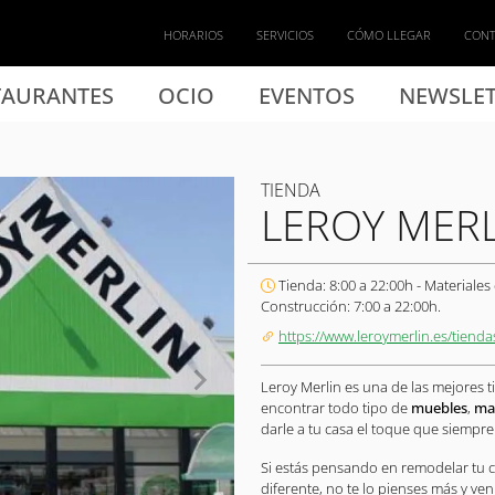
HORARIOS
SERVICIOS
CÓMO LLEGAR
CON
TAURANTES
OCIO
EVENTOS
NEWSLET
TIENDA
LEROY MER
Tienda: 8:00 a 22:00h - Materiales
Construcción: 7:00 a 22:00h.
https://www.leroymerlin.es/tienda
Leroy Merlin es una de las mejores 
encontrar todo tipo de
muebles
,
mat
darle a tu casa el toque que siempre
Si estás pensando en remodelar tu c
diferente, no te lo pienses más y ven 