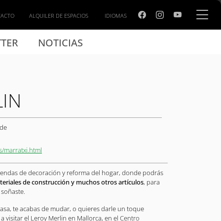
TACTO
ALQUILER DE ESPACIOS
IDIOMAS
TER
NOTICIAS
LIN
 de
s/marratxi.html
tiendas de decoración y reforma del hogar, donde podrás
eriales de construcción y muchos otros artículos
, para
 soñaste.
asa, te acabas de mudar, o quieres darle un toque
a visitar el Leroy Merlin en Mallorca, en el
Centro