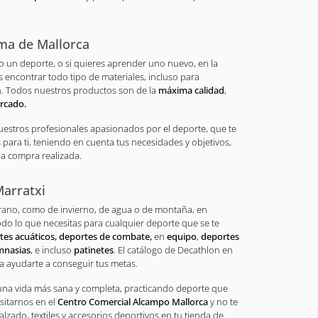
ma de Mallorca
do un deporte, o si quieres aprender uno nuevo, en la
 encontrar todo tipo de materiales, incluso para
an. Todos nuestros productos son de la
máxima calidad
,
rcado.
estros profesionales apasionados por el deporte, que te
ara ti, teniendo en cuenta tus necesidades y objetivos,
la compra realizada.
Marratxi
erano, como de invierno, de agua o de montaña, en
do lo que necesitas para cualquier deporte que se te
rtes acuáticos, deportes de combate,
en
equipo
,
deportes
imnasias
, e incluso
patinetes
. El catálogo de Decathlon en
a ayudarte a conseguir tus metas.
una vida más sana y completa, practicando deporte que
sitarnos en el
Centro Comercial Alcampo Mallorca
y no te
alzado, textiles y accesorios deportivos en tu tienda de