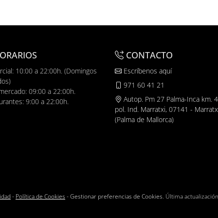
ORARIOS
CONTACTO
cial: 10:00 a 22:00h. (Domingos
Escríbenos aquí
dos)
971 60 41 21
mercado: 09:00 a 22:00h.
Autop. Pm 27 Palma-Inca km. 4
urantes: 9:00 a 22:00h.
pol. Ind. Marratxi, 07141 - Marratx
(Palma de Mallorca)
cidad
-
Política de Cookies
-
Gestionar preferencias de Cookies
. Última actualizació