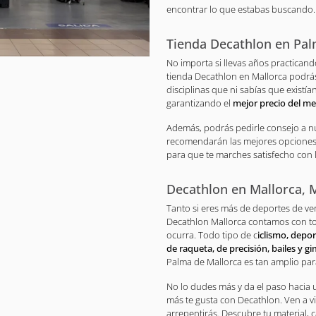
encontrar lo que estabas buscando.
Tienda Decathlon en Pal
No importa si llevas años practican
tienda Decathlon en Mallorca podrás
disciplinas que ni sabías que existí
garantizando el
mejor precio del me
Además, podrás pedirle consejo a nu
recomendarán las mejores opciones p
para que te marches satisfecho con 
Decathlon en Mallorca, 
Tanto si eres más de deportes de v
Decathlon Mallorca contamos con to
ocurra. Todo tipo de c
iclismo, depo
de raqueta, de precisión, bailes y g
Palma de Mallorca es tan amplio par
No lo dudes más y da el paso hacia 
más te gusta con Decathlon. Ven a vi
arrepentirás. Descubre tu material, c