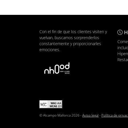
Con el fin de que los clientes visiten y
H
vuelvan, buscamos sorprenderlos
Comer
constantemente y proporcionarles
inclui
emociones.
Hiper
Resta
© Alcampo Mallorca 2026 -
Aviso legal
-
Política de priva