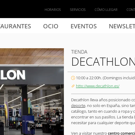
HORARIOS
SERVICIOS
CÓMO LLEGAR
CON
TAURANTES
OCIO
EVENTOS
NEWSLET
TIENDA
DECATHLO
10:00 a 22:00h. (Domingos incluid
http://www.decathlon.es/
Decathlon lleva años posicionado c
deporte,
no solo en España, sino ta
catálogo, tanto en cuando a ropa y 
encontrar en sus pasillos. La tienda
necesitar para cualquier deporte que
Ven a visitar nuestro
centro comerci