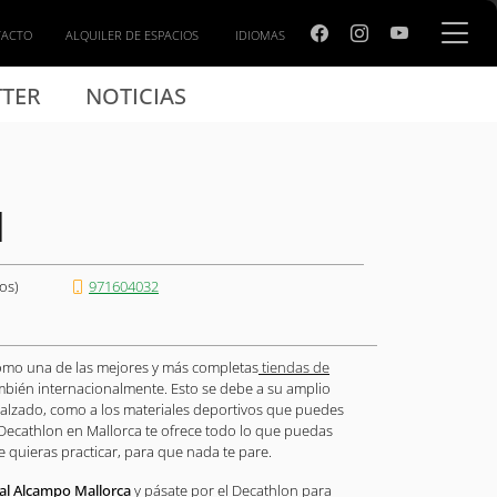
TACTO
ALQUILER DE ESPACIOS
IDIOMAS
TER
NOTICIAS
N
os)
971604032
omo una de las mejores y más completas
tiendas de
mbién internacionalmente. Esto se debe a su amplio
calzado, como a los materiales deportivos que puedes
 Decathlon en Mallorca te ofrece todo lo que puedas
 quieras practicar, para que nada te pare.
al Alcampo Mallorca
y pásate por el Decathlon para