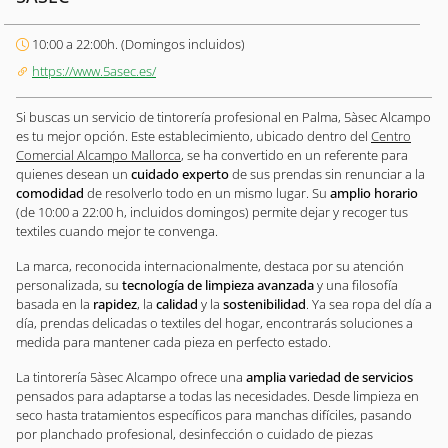
10:00 a 22:00h. (Domingos incluidos)
https://www.5asec.es/
Si buscas un servicio de tintorería profesional en Palma, 5àsec Alcampo
es tu mejor opción. Este establecimiento, ubicado dentro del
Centro
Comercial Alcampo Mallorca
, se ha convertido en un referente para
quienes desean un
cuidado experto
de sus prendas sin renunciar a la
comodidad
de resolverlo todo en un mismo lugar. Su
amplio horario
(de 10:00 a 22:00 h, incluidos domingos) permite dejar y recoger tus
textiles cuando mejor te convenga.
La marca, reconocida internacionalmente, destaca por su atención
personalizada, su
tecnología de limpieza avanzada
y una filosofía
basada en la
rapidez
, la
calidad
y la
sostenibilidad
. Ya sea ropa del día a
día, prendas delicadas o textiles del hogar, encontrarás soluciones a
medida para mantener cada pieza en perfecto estado.
La tintorería 5àsec Alcampo ofrece una
amplia variedad de servicios
pensados para adaptarse a todas las necesidades. Desde limpieza en
seco hasta tratamientos específicos para manchas difíciles, pasando
por planchado profesional, desinfección o cuidado de piezas