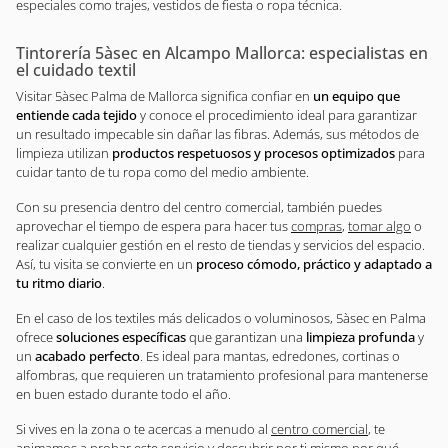
especiales como trajes, vestidos de fiesta o ropa técnica.
Tintorería 5àsec en Alcampo Mallorca: especialistas en
el cuidado textil
Visitar 5àsec Palma de Mallorca significa confiar en
un equipo que
entiende cada tejido
y conoce el procedimiento ideal para garantizar
un resultado impecable sin dañar las fibras. Además, sus métodos de
limpieza utilizan
productos respetuosos y procesos optimizados
para
cuidar tanto de tu ropa como del medio ambiente.
Con su presencia dentro del centro comercial, también puedes
aprovechar el tiempo de espera para hacer tus
compras
,
tomar algo
o
realizar cualquier gestión en el resto de tiendas y servicios del espacio.
Así, tu visita se convierte en un
proceso cómodo, práctico y adaptado a
tu ritmo diario
.
En el caso de los textiles más delicados o voluminosos, 5àsec en Palma
ofrece
soluciones específicas
que garantizan una
limpieza profunda
y
un
acabado perfecto
. Es ideal para mantas, edredones, cortinas o
alfombras, que requieren un tratamiento profesional para mantenerse
en buen estado durante todo el año.
Si vives en la zona o te acercas a menudo al
centro comercial
, te