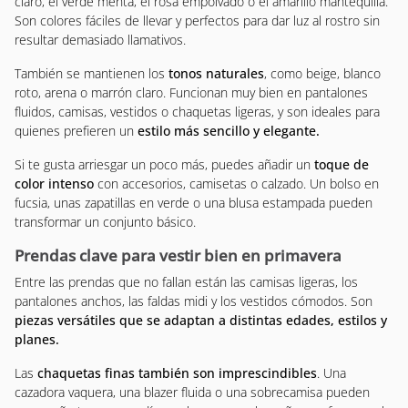
claro, el verde menta, el rosa empolvado o el amarillo mantequilla.
Son colores fáciles de llevar y perfectos para dar luz al rostro sin
resultar demasiado llamativos.
También se mantienen los
tonos naturales
, como beige, blanco
roto, arena o marrón claro. Funcionan muy bien en pantalones
fluidos, camisas, vestidos o chaquetas ligeras, y son ideales para
quienes prefieren un
estilo más sencillo y elegante.
Si te gusta arriesgar un poco más, puedes añadir un
toque de
color intenso
con accesorios, camisetas o calzado. Un bolso en
fucsia, unas zapatillas en verde o una blusa estampada pueden
transformar un conjunto básico.
Prendas clave para vestir bien en primavera
Entre las prendas que no fallan están las camisas ligeras, los
pantalones anchos, las faldas midi y los vestidos cómodos. Son
piezas versátiles que se adaptan a distintas edades, estilos y
planes.
Las
chaquetas finas también son imprescindibles
. Una
cazadora vaquera, una blazer fluida o una sobrecamisa pueden